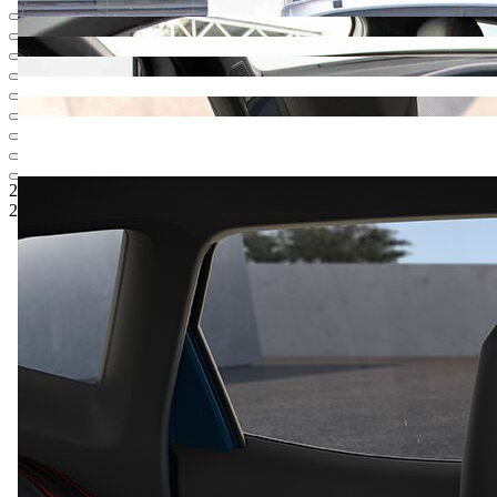
28.273,62 €
1
Odporúčaná maloobchodná cena
25.700,-‍ €
5