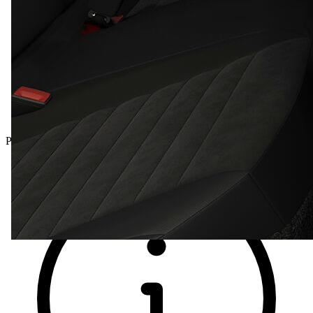
Predvádzacie vozidlá