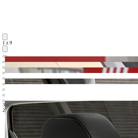
1 z 9
30.803,-‍ €
1
Odporúčaná maloobchodná cena
28.888,-‍ €
5