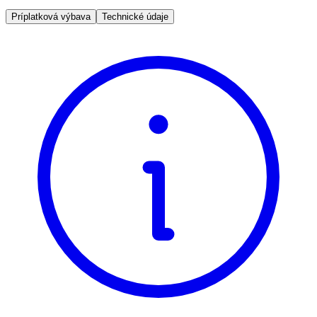
Príplatková výbava
Technické údaje