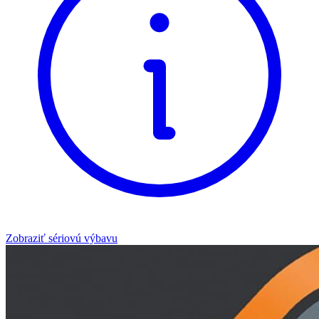
Zobraziť sériovú výbavu