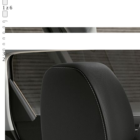
1 z 6
31.864,-‍ €
1
Odporúčaná maloobchodná cena
29.990,-‍ €
5