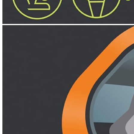
Winter pack: vyhrievané predné
599,-‍ €
Zobraziť podrobnosti