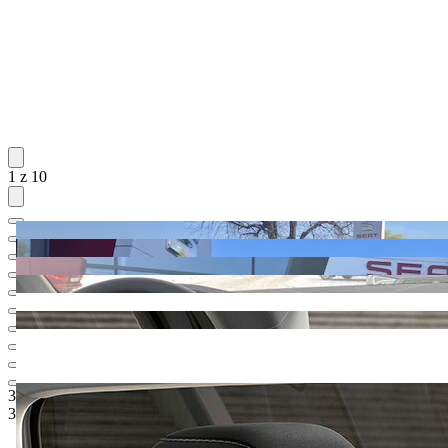
1 z 10
33.136,-‍ €
1
Odporúčaná maloobchodná cena
30.469,-‍ €
5