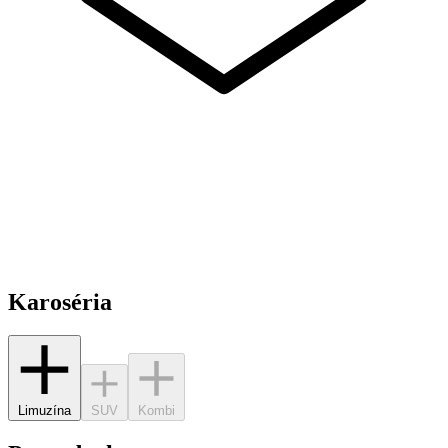
Karoséria
Limuzína
SUV
Kombi