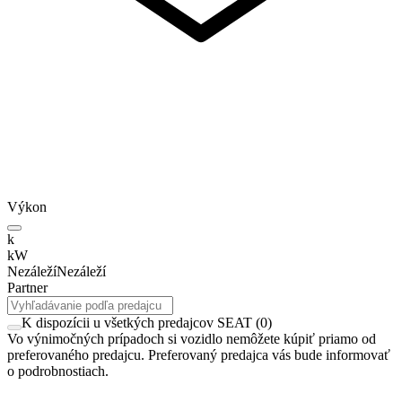
Výkon
k
kW
Nezáleží
Nezáleží
Partner
K dispozícii u všetkých predajcov SEAT
(
0
)
Vo výnimočných prípadoch si vozidlo nemôžete kúpiť priamo od
preferovaného predajcu. Preferovaný predajca vás bude informovať
o podrobnostiach.